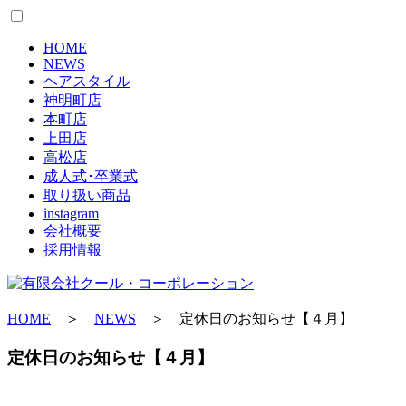
HOME
NEWS
ヘアスタイル
神明町店
本町店
上田店
高松店
成人式･卒業式
取り扱い商品
instagram
会社概要
採用情報
HOME
＞
NEWS
＞ 定休日のお知らせ【４月】
定休日のお知らせ【４月】